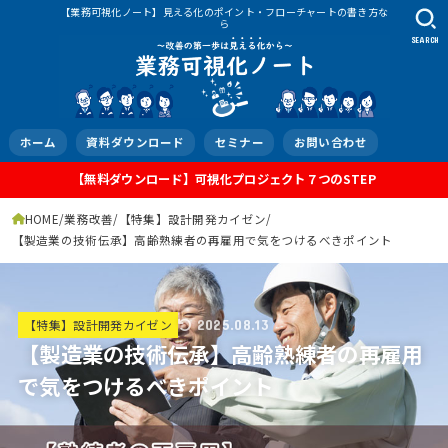
【業務可視化ノート】見える化のポイント・フローチャートの書き方な
ら
SEARCH
ホーム
資料ダウンロード
セミナー
お問い合わせ
【無料ダウンロード】可視化プロジェクト７つのSTEP
HOME
業務改善
【特集】設計開発カイゼン
【製造業の技術伝承】高齢熟練者の再雇用で気をつけるべきポイント
【特集】設計開発カイゼン
2025.08.13
【製造業の技術伝承】高齢熟練者の再雇用
で気をつけるべきポイント