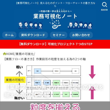
【業務可視化ノート】見える化のポイント・フローチャートの書き方な
ら
SEARCH
ホーム
資料ダウンロード
セミナー
お問い合わせ
【無料ダウンロード】可視化プロジェクト７つのSTEP
HOME
業務の可視化
【業務フローの書き方】作業図形の粒度を揃える為の2つの軸
業務の可視化
2026.01.11
【業務フローの書き方】作業図形の粒度を
揃える為の2つの軸