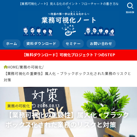
【業務可視化ノート】見える化のポイント・フローチャートの書き方な
ら
SEARCH
ホーム
資料ダウンロード
セミナー
お問い合わせ
【無料ダウンロード】可視化プロジェクト７つのSTEP
HOME
業務の可視化
【業務可視化の重要性】属人化・ブラックボックス化された業務のリスクと
対策
業務の可視化
2025.08.13
【業務可視化の重要性】属人化・ブラック
ボックス化された業務のリスクと対策