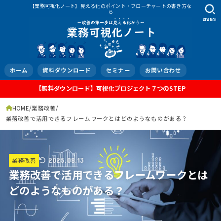
【業務可視化ノート】見える化のポイント・フローチャートの書き方な
ら
SEARCH
ホーム
資料ダウンロード
セミナー
お問い合わせ
【無料ダウンロード】可視化プロジェクト７つのSTEP
HOME
業務改善
業務改善で活用できるフレームワークとはどのようなものがある？
業務改善
2025.08.13
業務改善で活用できるフレームワークとは
どのようなものがある？