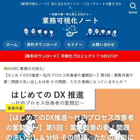
【業務可視化ノート】見える化のポイント・フローチャートの書き方な
ら
SEARCH
ホーム
資料ダウンロード
セミナー
お問い合わせ
【無料ダウンロード】可視化プロジェクト７つのSTEP
HOME
業務の可視化
【はじめてのDX推進～社内プロセス改善者の奮闘記～】第5回：業務改善の
要！問題の洗い出し＆分析 その問題、ただの愚痴になっていませんか？
業務改善
2025.08.13
【はじめてのDX推進～社内プロセス改善者
の奮闘記～】第5回：業務改善の要！問題
の洗い出し＆分析 その問題、ただの愚痴に